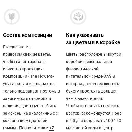
Состав композиции
Как ухаживать
Д
за цветами в коробке
в
Ежедневно мы
привозим свежие цветы,
Цветы расположены внутри
С
чтобы гарантировать
коробки в специальной
—
качество продукции.
флористической
С
Композиции «The Flowers»
питательной среде OASIS,
в
уникальны и выполняются
которая дает возможность
с
только под заказ! Поэтому в
букету простоять дольше,
С
зависимости от сезона и
чем в вазе с водой.
в
наличия, цветы могут быть
Чтобы сохранить свежесть
5
заменены на аналогичные​ с
цветов, рекомендуется 1 раз
5
сохранением цветовой
в 2-3 дня подливать 100-150
гаммы. Позвоните нам
+7
мл. чистой воды в центр