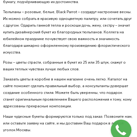
бумагу, подчёркивающую их достоинства.
Тюльпаны – розовые, белые, Black Parrot – создадут настроение весны.
Их можно собрать в красивую одноцветную палитру, или сочетать друг
с другом. Одарить гаммой тепла и роскоши дочь, жену, сестру – значит
купить дизайнерский букет из благородных тюльпанов. Коллега на
юбилейном празднике почувствует свою важность и значимость
благодаря шикарно оформленному произведению флористического
искусства.
Розы – цветы страсти, собранные в букет из 25 или 35 штук, скажут о
ваших теплых чувствах лучше любых слов.
Заказать цветы в коробке в нашем магазине очень легко. Каталог на
сайте поможет сделать правильный выбор, а консультанты довершат
создание особенного стиля. Можете быть уверенны, что подарок
станет оригинальным проявлением Вашего расположения к тому, кому
адресованы прекрасные композиции.
Наши чудесные букеты формируются только под заказ. Позвоните нам,
или оставьте заявку на сайте, и мы доставим Ваш подарок в любой
уголок Москвы.