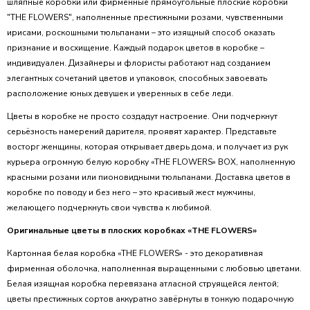
шляпные коробки или фирменные прямоугольные плоские коробки
"THE FLOWERS", наполненные престижными розами, чувственными
ирисами, роскошными тюльпанами – это изящный способ оказать
признание и восхищение. Каждый подарок цветов в коробке –
индивидуален. Дизайнеры и флористы работают над созданием
элегантных сочетаний цветов и упаковок, способных завоевать
расположение юных девушек и уверенных в себе леди.
Цветы в коробке не просто создадут настроение. Они подчеркнут
серьёзность намерений дарителя, проявят характер. Представьте
восторг женщины, которая открывает дверь дома, и получает из рук
курьера огромную белую коробку «THE FLOWERS» BOX, наполненную
красными розами или пионовидными тюльпанами. Доставка цветов в
коробке по поводу и без него – это красивый жест мужчины,
желающего подчеркнуть свои чувства к любимой.
Оригинальные цветы в плоских коробках «THE FLOWERS»
Картонная белая коробка «THE FLOWERS» - это декоративная
фирменная оболочка, наполненная выращенными с любовью цветами.
Белая изящная коробка перевязана атласной струящейся лентой;
цветы престижных сортов аккуратно завёрнуты в тонкую подарочную