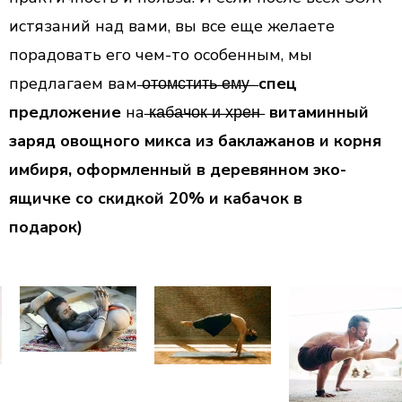
истязаний над вами, вы все еще желаете
порадовать его чем-то особенным, мы
предлагаем вам ̶о̶т̶о̶м̶с̶т̶и̶т̶ь̶ ̶е̶м̶у̶ ̶
спец
предложение
на ̶к̶а̶б̶а̶ч̶о̶к̶ ̶и̶ ̶х̶р̶е̶н̶
витаминный
заряд овощного микса из баклажанов и корня
имбиря, оформленный в деревянном эко-
ящичке со скидкой 20% и кабачок в
подарок)