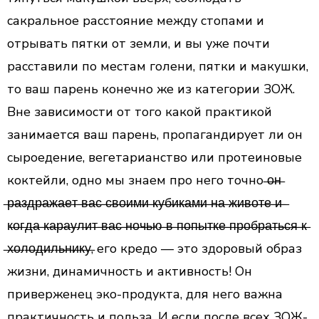
сакральное расстояние между стопами и
отрывать пятки от земли, и вы уже почти
расставили по местам голени, пятки и макушки,
то ваш парень конечно же из категории ЗОЖ.
Вне зависимости от того какой практикой
занимается ваш парень, пропагандирует ли он
сыроедение, вегетарианство или протеиновые
коктейли, одно мы знаем про него точно ̶о̶н̶
̶р̶а̶з̶д̶р̶а̶ж̶а̶е̶т̶ ̶в̶а̶с̶ ̶с̶в̶о̶и̶м̶и̶ ̶к̶у̶б̶и̶к̶а̶м̶и̶ ̶н̶а̶ ̶ж̶и̶в̶о̶т̶е̶ ̶и̶ ̶
к̶о̶г̶д̶а̶ ̶к̶а̶р̶а̶у̶л̶и̶т̶ ̶в̶а̶с̶ ̶н̶о̶ч̶ь̶ю̶ ̶в̶ ̶п̶о̶п̶ы̶т̶к̶е̶ ̶п̶р̶о̶б̶р̶а̶т̶ь̶с̶я̶ ̶к̶
̶х̶о̶л̶о̶д̶и̶л̶ь̶н̶и̶к̶у̶, его кредо — это здоровый образ
жизни, динамичность и активность​! Он
приверженец эко-продукта, для него важна
практичность и польза. И если после всех ЗОЖ-