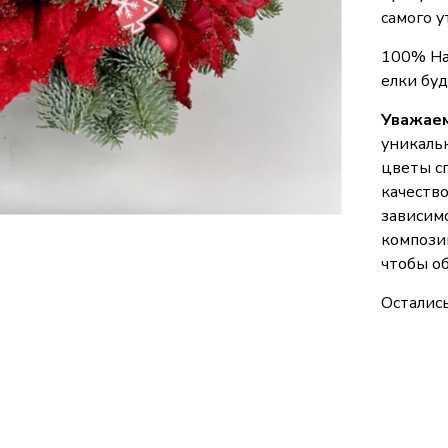
самого у
100% Ha
елки буд
Уважаем
уникаль
цветы сп
качество
зависимо
компози
чтобы об
Осталис