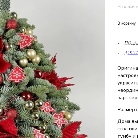
В налич
В корзину
ПОДА
ДОСТ
Оригина
настроен
украсить
неордин
партнер
Размер е
Дома вы
стол или
тумбу и 