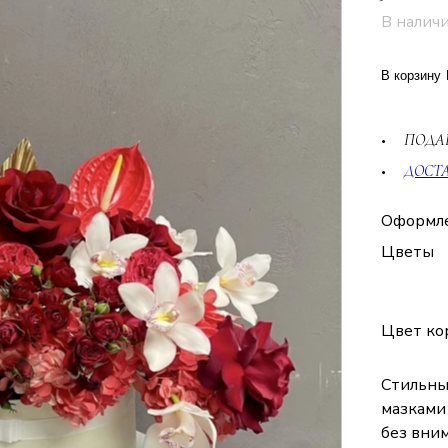
В налич
В корзину
ПОДА
ДОСТ
Оформл
Цветы
Цвет ко
Стильны
мазками 
без вни